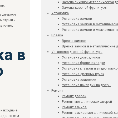
Замена личинки металлической д
ых.
Замена дверной фурнитуры
Установка
ь дверное
Установка замков
быстрый и
Установка замков в металлическ
суточно,
Установка замков в межкомнатн
Врезка
Врезка замков
Врезка замков в металлические 
ка в
Установка дверной фурнитуры
Установка доводчиков
Установка броненакладки
ю
Установка глазков и видеоглазк
Установка дверных ручек
Установка задвижки
Установка накладки на дверь
Ремонт
Ремонт дверей
Ремонт металлических дверей
Ремонт замков
к входные.
Ремонт замков металлической дв
ладелец сам