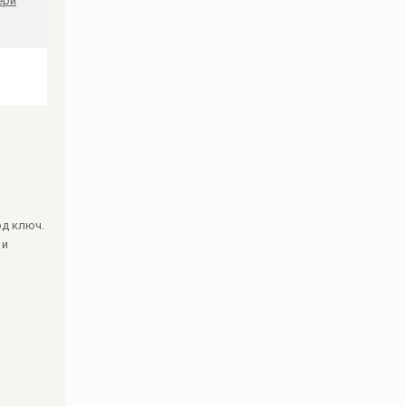
ери
од ключ.
 и