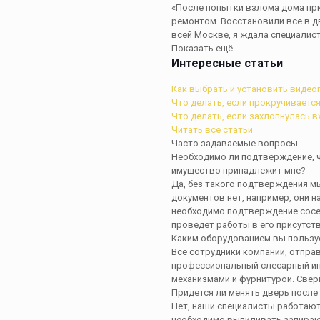
«После попытки взлома дома пр
ремонтом. Восстановили все в дв
всей Москве, я ждала специалиста
Показать ещё
Интересные статьи
Как выбрать и установить видео
Что делать, если прокручиваетс
Что делать, если захлопнулась 
Читать все статьи
Часто задаваемые вопросы
Необходимо ли подтверждение, ч
имущество принадлежит мне?
Да, без такого подтверждения мы
документов нет, например, они н
необходимо подтверждение сосе
проведет работы в его присутст
Каким оборудованием вы пользу
Все сотрудники компании, отправ
профессиональный слесарный ин
механизмами и фурнитурой.
Свер
Придется ли менять дверь после
Нет, наши специалисты работают
необходимо выпиливать запираю