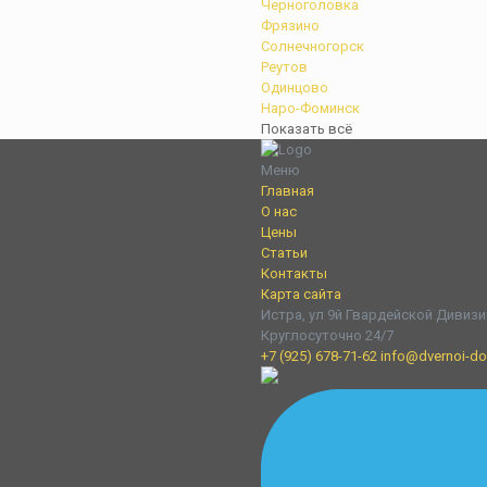
Черноголовка
Фрязино
Солнечногорск
Реутов
Одинцово
Наро-Фоминск
Показать всё
Меню
Главная
О нас
Цены
Статьи
Контакты
Карта сайта
Истра, ул 9й Гвардейской Дивизи
Круглосуточно 24/7
+7 (925) 678-71-62
info@dvernoi-dok