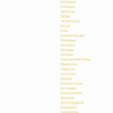
Балашиха
Голицино
Дмитров
Дубна
Звенигород
Истра
Клин
Краснозаводск
Луховицы
Можайск
Мытищи
Ногинск
Павловский Посад
Раменское
Серпухов
Хотьково
Шатура
Электрогорск
Бронницы
Волоколамск
Дедовск
Долгопрудный
Егорьевск
Зеленоград